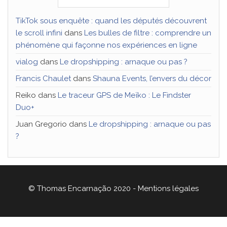
TikTok sous enquête : quand les députés découvrent
le scroll infini
dans
Les bulles de filtre : comprendre un
phénomène qui façonne nos expériences en ligne
vialog
dans
Le dropshipping : arnaque ou pas ?
Francis Chaulet
dans
Shauna Events, l’envers du décor
Reiko
dans
Le traceur GPS de Meïko : Le Findster
Duo+
Juan Gregorio
dans
Le dropshipping : arnaque ou pas
?
© Thomas Encarnação 2020 -
Mentions légales