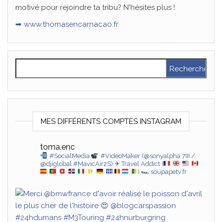
motivé pour rejoindre ta tribu? N'hésites plus !
➡ www.thomasencarnacao.fr
Rechercher :
MES DIFFÉRENTS COMPTES INSTAGRAM
toma.enc
#SocialMedia
#VideoMaker (@sonyalpha 7III /
@djiglobal #MavicAir2S)
✈ Travel Addict (
)
🏎 soupapetv.fr