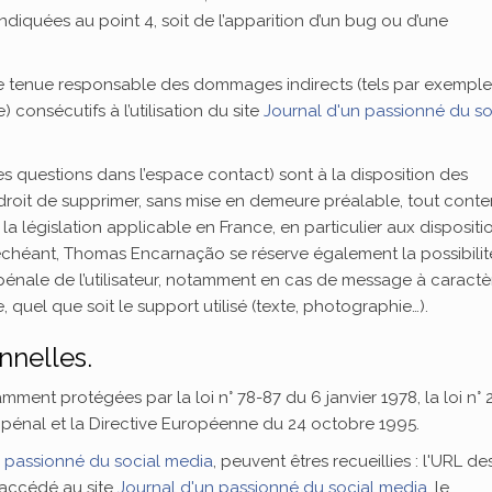
ndiquées au point 4, soit de l’apparition d’un bug ou d’une
 tenue responsable des dommages indirects (tels par exemple
consécutifs à l’utilisation du site
Journal d'un passionné du so
es questions dans l’espace contact) sont à la disposition des
 droit de supprimer, sans mise en demeure préalable, tout cont
a législation applicable en France, en particulier aux dispositi
 échéant, Thomas Encarnação se réserve également la possibilit
 pénale de l’utilisateur, notamment en cas de message à caractè
, quel que soit le support utilisé (texte, photographie…).
nnelles.
ment protégées par la loi n° 78-87 du 6 janvier 1978, la loi n° 
e pénal et la Directive Européenne du 24 octobre 1995.
n passionné du social media
, peuvent êtres recueillies : l'URL de
a accédé au site
Journal d'un passionné du social media
, le