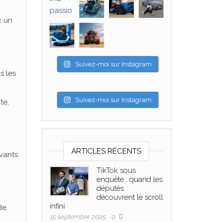
c un
Suivez-moi sur Instagram
s les
Suivez-moi sur Instagram
te,
ARTICLES RÉCENTS
vants
TikTok sous
enquête : quand les
députés
découvrent le scroll
infini
de
15 septembre 2025
0