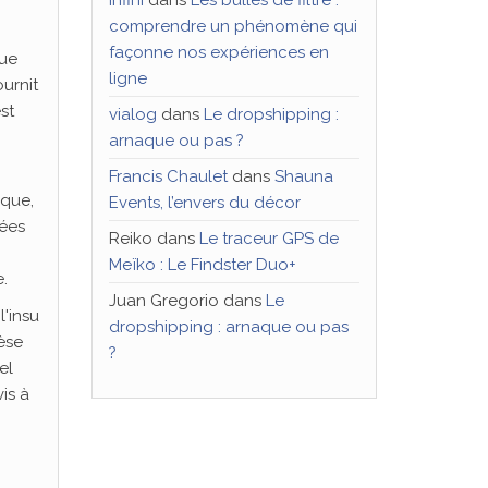
comprendre un phénomène qui
façonne nos expériences en
que
ligne
ournit
st
vialog
dans
Le dropshipping :
arnaque ou pas ?
Francis Chaulet
dans
Shauna
ique,
Events, l’envers du décor
nées
Reiko
dans
Le traceur GPS de
Meïko : Le Findster Duo+
e.
Juan Gregorio
dans
Le
l'insu
dropshipping : arnaque ou pas
èse
?
el
is à