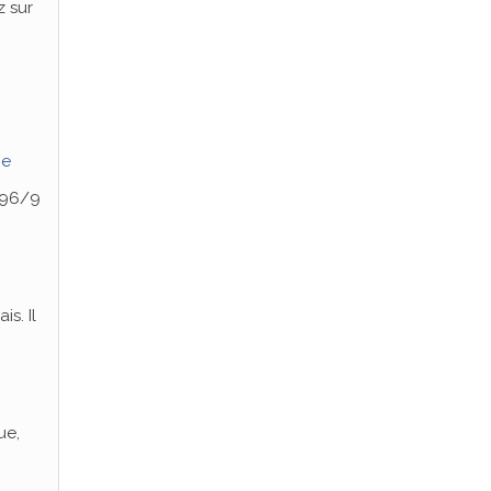
z sur
ge
e 96/9
is. Il
ue,