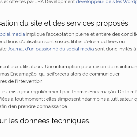
es et offertes par JBA Development
développeur de sites Word
sation du site et des services proposés.
social media
implique l’acceptation pleine et entière des condit
onditions d’utilisation sont susceptibles d’être modifiées ou
site
Journal d'un passionné du social media
sont donc invités à 
ent aux utilisateurs. Une interruption pour raison de maintena
omas Encarnação, qui s’efforcera alors de communiquer
es de l’intervention.
a
est mis à jour régulièrement par Thomas Encarnação. De la 
ées à tout moment : elles s’imposent néanmoins à l’utilisateur q
e afin d’en prendre connaissance.
sur les données techniques.