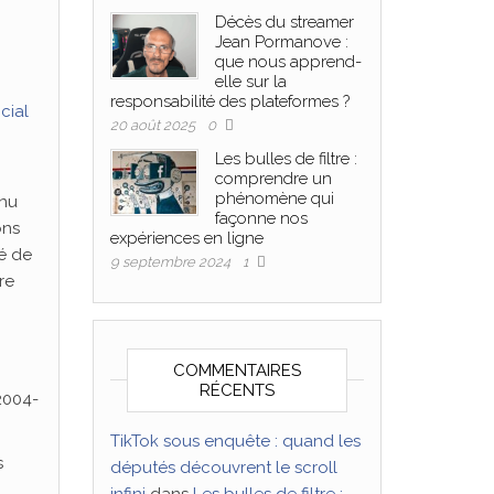
Décès du streamer
Jean Pormanove :
que nous apprend-
elle sur la
responsabilité des plateformes ?
cial
20 août 2025
0
Les bulles de filtre :
comprendre un
phénomène qui
enu
façonne nos
ons
expériences en ligne
é de
9 septembre 2024
1
re
COMMENTAIRES
RÉCENTS
2004-
TikTok sous enquête : quand les
s
députés découvrent le scroll
infini
dans
Les bulles de filtre :