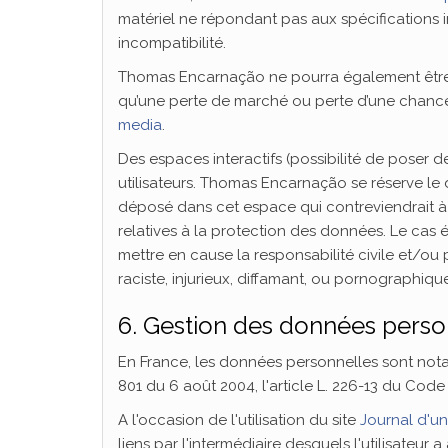
matériel ne répondant pas aux spécifications i
incompatibilité.
Thomas Encarnação ne pourra également être
qu’une perte de marché ou perte d’une chance) 
media
.
Des espaces interactifs (possibilité de poser d
utilisateurs. Thomas Encarnação se réserve le
déposé dans cet espace qui contreviendrait à l
relatives à la protection des données. Le cas
mettre en cause la responsabilité civile et/ou
raciste, injurieux, diffamant, ou pornographique
6. Gestion des données perso
En France, les données personnelles sont notam
801 du 6 août 2004, l'article L. 226-13 du Cod
A l'occasion de l'utilisation du site
Journal d'u
liens par l'intermédiaire desquels l'utilisateur 