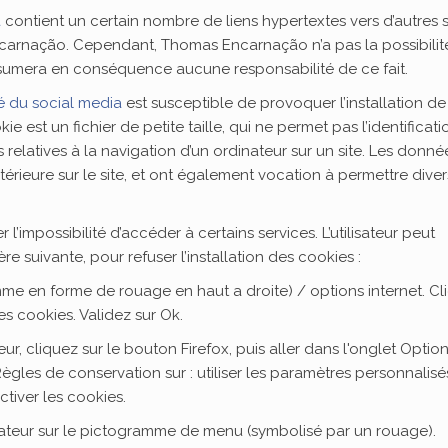
a
contient un certain nombre de liens hypertextes vers d’autres s
ncarnação. Cependant, Thomas Encarnação n’a pas la possibilit
 n’assumera en conséquence aucune responsabilité de ce fait.
é du social media
est susceptible de provoquer l’installation de
okie est un fichier de petite taille, qui ne permet pas l’identificat
ns relatives à la navigation d’un ordinateur sur un site. Les donné
ultérieure sur le site, et ont également vocation à permettre dive
 l’impossibilité d’accéder à certains services. L’utilisateur peut
e suivante, pour refuser l’installation des cookies :
amme en forme de rouage en haut a droite) / options internet. Cl
es cookies. Validez sur Ok.
ur, cliquez sur le bouton Firefox, puis aller dans l'onglet Option
Règles de conservation sur : utiliser les paramètres personnalisé
tiver les cookies.
igateur sur le pictogramme de menu (symbolisé par un rouage).