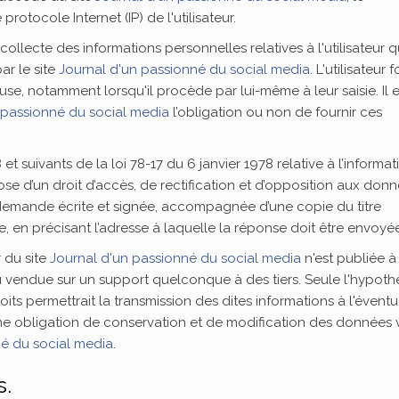
protocole Internet (IP) de l'utilisateur.
lecte des informations personnelles relatives à l'utilisateur 
ar le site
Journal d'un passionné du social media
. L'utilisateur f
e, notamment lorsqu'il procède par lui-même à leur saisie. Il e
 passionné du social media
l’obligation ou non de fournir ces
 suivants de la loi 78-17 du 6 janvier 1978 relative à l’informat
spose d’un droit d’accès, de rectification et d’opposition aux don
 demande écrite et signée, accompagnée d’une copie du titre
ce, en précisant l’adresse à laquelle la réponse doit être envoyé
 du site
Journal d'un passionné du social media
n'est publiée à 
ou vendue sur un support quelconque à des tiers. Seule l'hypoth
s permettrait la transmission des dites informations à l'éventu
me obligation de conservation et de modification des données v
né du social media
.
s.