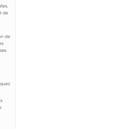
ites,
é de
ion de
es
rses
iquez
s.
s