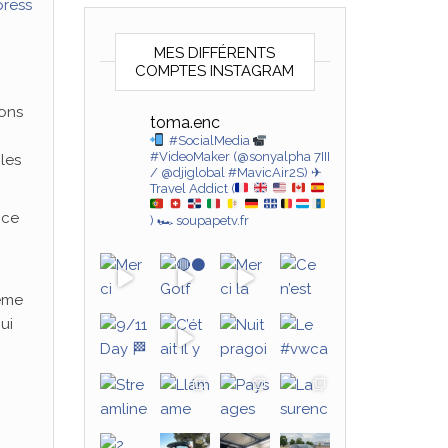
press
MES DIFFÉRENTS
COMPTES INSTAGRAM
ions
toma.enc
#SocialMedia
#VideoMaker (@sonyalpha 7III
les
/ @djiglobal #MavicAir2S)
✈
Travel Addict (
nce
)
🏎 soupapetv.fr
même
ui