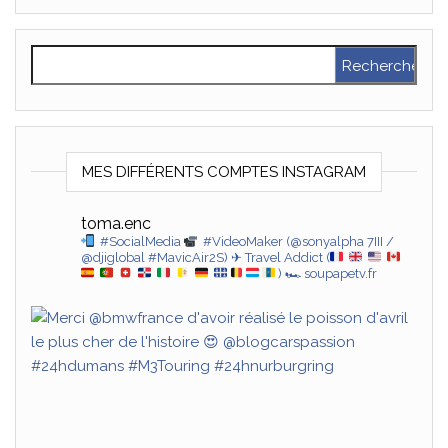
Rechercher :
MES DIFFÉRENTS COMPTES INSTAGRAM
toma.enc
#SocialMedia
#VideoMaker (@sonyalpha 7III /
@djiglobal #MavicAir2S)
✈ Travel Addict (
)
🏎 soupapetv.fr