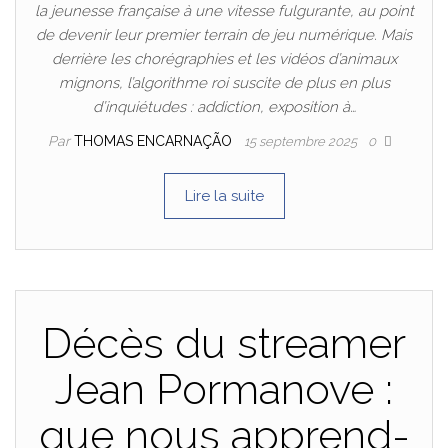
la jeunesse française à une vitesse fulgurante, au point
de devenir leur premier terrain de jeu numérique. Mais
derrière les chorégraphies et les vidéos d’animaux
mignons, l’algorithme roi suscite de plus en plus
d’inquiétudes : addiction, exposition à…
Par
THOMAS ENCARNAÇÃO
15 septembre 2025
0
Lire la suite
Décès du streamer
Jean Pormanove :
que nous apprend-