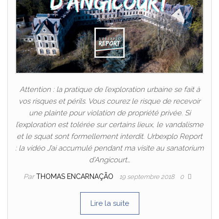
Attention : la pratique de l’exploration urbaine se fait à
vos risques et périls. Vous courez le risque de recevoir
une plainte pour violation de propriété privée. Si
l’exploration est tolérée sur certains lieux, le vandalisme
et le squat sont formellement interdit. Urbexplo Report
: la vidéo J’ai accumulé pendant ma visite au sanatorium
d’Angicourt…
Par
THOMAS ENCARNAÇÃO
19 septembre 2018
0
Lire la suite