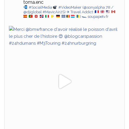
toma.enc
#SocialMedia
#VideoMaker (@sonyalpha 7III /
@djiglobal #MavicAir2S)
✈ Travel Addict (
)
🏎 soupapetv.fr