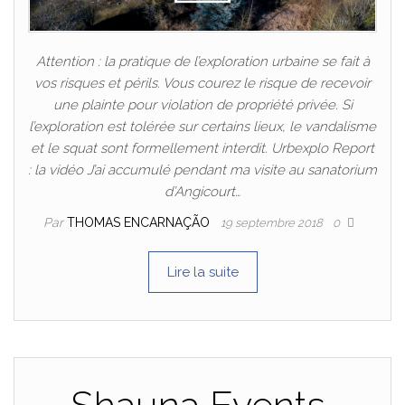
Attention : la pratique de l’exploration urbaine se fait à
vos risques et périls. Vous courez le risque de recevoir
une plainte pour violation de propriété privée. Si
l’exploration est tolérée sur certains lieux, le vandalisme
et le squat sont formellement interdit. Urbexplo Report
: la vidéo J’ai accumulé pendant ma visite au sanatorium
d’Angicourt…
Par
THOMAS ENCARNAÇÃO
19 septembre 2018
0
Lire la suite