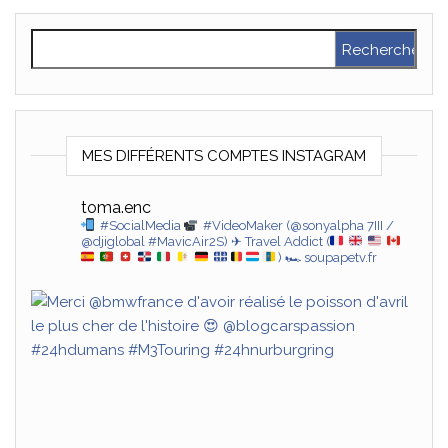
Rechercher :
MES DIFFÉRENTS COMPTES INSTAGRAM
toma.enc
#SocialMedia
#VideoMaker (@sonyalpha 7III /
@djiglobal #MavicAir2S)
✈ Travel Addict (
)
🏎 soupapetv.fr