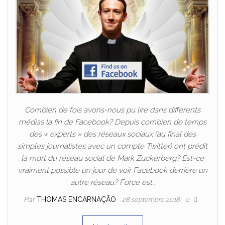
Combien de fois avons-nous pu lire dans différents
médias la fin de Facebook? Depuis combien de temps
des « experts » des réseaux sociaux (au final des
simples journalistes avec un compte Twitter) ont prédit
la mort du réseau social de Mark Zuckerberg? Est-ce
vraiment possible un jour de voir Facebook derrière un
autre réseau? Force est…
Par
THOMAS ENCARNAÇÃO
28 septembre 2018
0